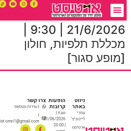
21/6/2026 | 9:30 |
מכללת תלפיות, חולון
[מופע סגור]
ניווט
הופעות
צרו קשר
באתר
קרובות
| שירות ווטסאפ
עמרי
שבת |
|
לייבוביץ'
21/06/2026
artist.omri1@gmail.com
| 20:00
ארטיסט